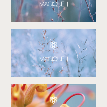
Choisissez votre effet
Magique !

tout est personnalisable
Icone, titre, texte, polices et couleurs …
Magique !
❝
