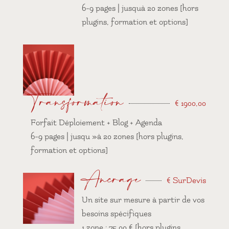
6-9 pages | jusquà 20 zones [hors
plugins, formation et options]
Transformation
€
1900,00
Forfait Déploiement + Blog + Agenda
6-9 pages | jusqu »à 20 zones [hors plugins,
formation et options]
Ancrage
€
SurDevis
Un site sur mesure à partir de vos
besoins spécifiques
1 zone : 75,00 € [hors plugins,