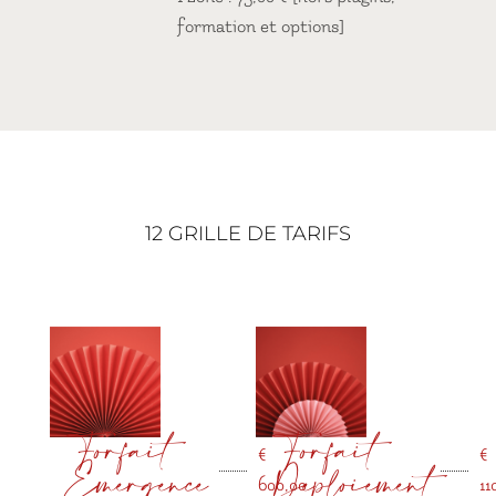
formation et options]
12 GRILLE DE TARIFS
Forfait
Forfait
€
€
Emergence
Déploiement
600,00
11