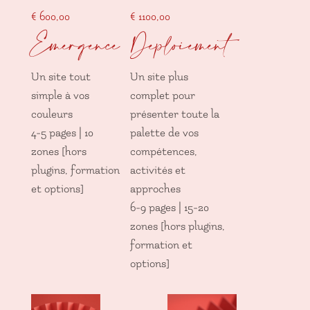
€
600,00
€
1100,00
Emergence
Déploiement
Un site tout
Un site plus
simple à vos
complet pour
couleurs
présenter toute la
4-5 pages | 10
palette de vos
zones [hors
compétences,
plugins, formation
activités et
et options]
approches
6-9 pages | 15-20
zones [hors plugins,
formation et
options]