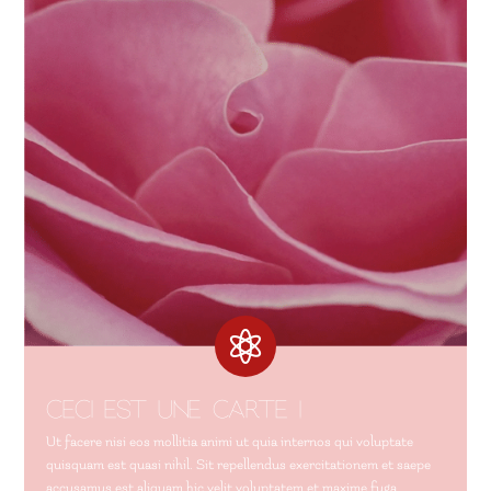

Ceci est une carte !
Ut facere nisi eos mollitia animi ut quia internos qui voluptate
quisquam est quasi nihil. Sit repellendus exercitationem et saepe
accusamus est aliquam hic velit voluptatem et maxime fuga