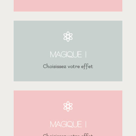

❝
Icone, titre, texte, polices et couleurs …
Magique !
tout est personnalisable
Choisissez votre effet

Bouton
Magique !