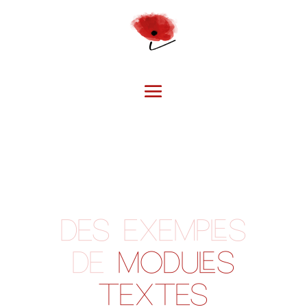
des exemples
de
MODULES
TEXTES