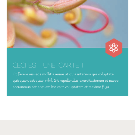

Ceci est une carte !
Ut facere nisi eos mollitia animi ut quia internos qui voluptate
quisquam est quasi nihil. Sit repellendus exercitationem et saepe
accusamus est aliquam hic velit voluptatem et maxime fuga