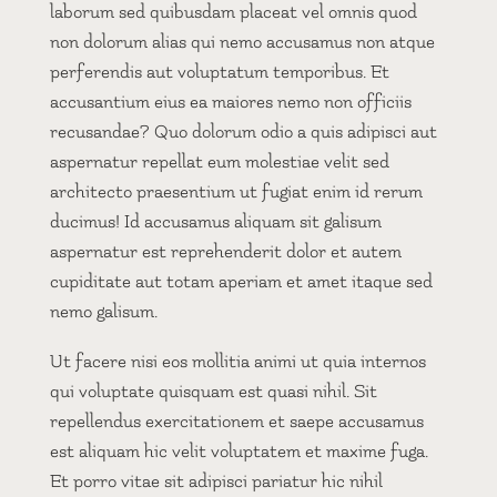
laborum sed quibusdam placeat vel omnis quod
non dolorum alias qui nemo accusamus non atque
perferendis aut voluptatum temporibus. Et
accusantium eius ea maiores nemo non officiis
recusandae? Quo dolorum odio a quis adipisci aut
aspernatur repellat eum molestiae velit sed
architecto praesentium ut fugiat enim id rerum
ducimus! Id accusamus aliquam sit galisum
aspernatur est reprehenderit dolor et autem
cupiditate aut totam aperiam et amet itaque sed
nemo galisum.
Ut facere nisi eos mollitia animi ut quia internos
qui voluptate quisquam est quasi nihil. Sit
repellendus exercitationem et saepe accusamus
est aliquam hic velit voluptatem et maxime fuga.
Et porro vitae sit adipisci pariatur hic nihil