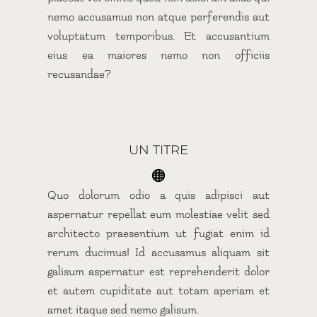
nemo accusamus non atque perferendis aut
voluptatum temporibus. Et accusantium
eius ea maiores nemo non officiis
recusandae?
UN TITRE
🟠
Quo dolorum odio a quis adipisci aut
aspernatur repellat eum molestiae velit sed
architecto praesentium ut fugiat enim id
rerum ducimus! Id accusamus aliquam sit
galisum aspernatur est reprehenderit dolor
et autem cupiditate aut totam aperiam et
amet itaque sed nemo galisum.