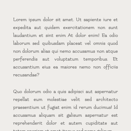
Lorem ipsum dolor sit amet. Ut sapiente iure et
expedita aut quidem exercitationem non sunt
laudantium et sint enim At dolor enim! Ea odio
laborum sed quibusdam placeat vel omnis quod
non dolorum alias qui nemo accusamus non atque
perferendis aut voluptatum temporibus. Et
accusantium eius ea maiores nemo non officiis
recusandae?
Quo dolorum odio a quis adipisci aut aspernatur
repellat eum molestiae velit sed architecto
praesentium ut fugiat enim id rerum ducimus! Id
accusamus aliquam sit galisum aspernatur est
reprehenderit dolor et autem cupiditate aut
totam aperiam et amet itaque sed nemo galisum.