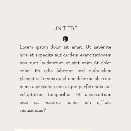
UN TITRE
🟠
Lorem ipsum dolor sit amet. Ut sapiente
iure et expedita aut quidem exercitationem
non sunt laudantium et sint enim At dolor
enim! Ea odio laborum sed quibusdam
placeat vel omnis quod non dolorum alias qui
nemo accusamus non atque perferendis aut
voluptatum temporibus. Et accusantium
eius ea maiores nemo non officiis
recusandae?