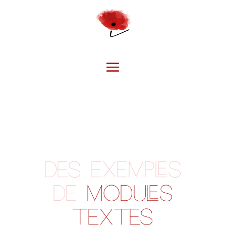
des exemples
de
MODULES
TEXTES