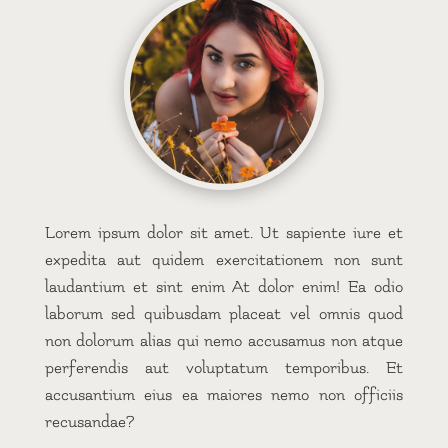
Lorem ipsum dolor sit amet. Ut sapiente iure et
expedita aut quidem exercitationem non sunt
laudantium et sint enim At dolor enim! Ea odio
laborum sed quibusdam placeat vel omnis quod
non dolorum alias qui nemo accusamus non atque
perferendis aut voluptatum temporibus. Et
accusantium eius ea maiores nemo non officiis
recusandae?