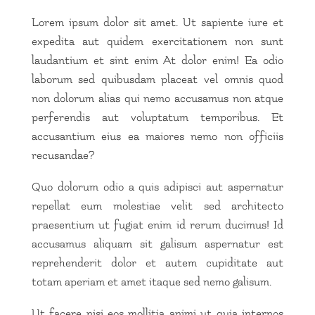
Lorem ipsum dolor sit amet. Ut sapiente iure et
expedita aut quidem exercitationem non sunt
laudantium et sint enim At dolor enim! Ea odio
laborum sed quibusdam placeat vel omnis quod
non dolorum alias qui nemo accusamus non atque
perferendis aut voluptatum temporibus. Et
accusantium eius ea maiores nemo non officiis
recusandae?
Quo dolorum odio a quis adipisci aut aspernatur
repellat eum molestiae velit sed architecto
praesentium ut fugiat enim id rerum ducimus! Id
accusamus aliquam sit galisum aspernatur est
reprehenderit dolor et autem cupiditate aut
totam aperiam et amet itaque sed nemo galisum.
Ut facere nisi eos mollitia animi ut quia internos