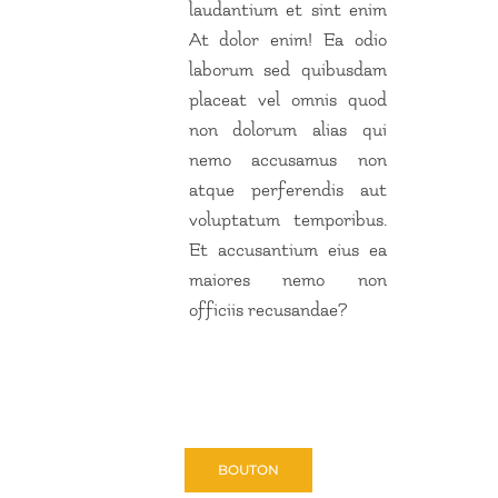
laudantium et sint enim
At dolor enim! Ea odio
laborum sed quibusdam
placeat vel omnis quod
non dolorum alias qui
nemo accusamus non
atque perferendis aut
voluptatum temporibus.
Et accusantium eius ea
maiores nemo non
officiis recusandae?
BOUTON