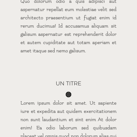
Quo dolorum odio a quis adipisci aut
aspernatur repellat eum molestiae velit sed
architecto praesentium ut fugiat enim id
rerum ducimus! Id accusamus aliquam sit
galisum aspernatur est reprehenderit dolor
et autem cupiditate aut totam aperiam et
amet itaque sed nemo galisum.
UN TITRE
🟠
Lorem ipsum dolor sit amet. Ut sapiente
iure et expedita aut quidem exercitationem
non sunt laudantium et sint enim At dolor
enim! Ea odio laborum sed quibusdam
placeat vel omnis quod non dolorum alias qui