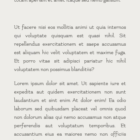
Ut facere nisi eos mollitia animi ut quia internos
qui voluptate quisquam est quasi nihil. Sit
repellendus exercitationem et saepe accusamus
est aliquam hic velit voluptatem et maxime fuga.
Et porro vitae sit adipisci pariatur hic nihil
voluptatem non possimus blanditiis?
Lorem ipsum dolor sit amet. Ut sapiente iure et
expedita aut quidem exercitationem non sunt
laudantium et sint enim At dolor enim! Ea odio
laborum sed quibusdam placeat vel omnis quod
non dolorum alias qui nemo accusamus non atque
perferendis aut voluptatum temporibus. Et
accusantium eius ea maiores nemo non officiis