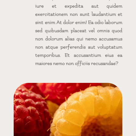
iure et expedita aut quidem
exercitationem non sunt laudantium et
sint enim At dolor enim! Ea odio laborum
sed quibusdam placeat vel omnis quod
non dolorum alias qui nemo accusamus
non atque perferendis aut voluptatum
temporibus. Et accusantium eius ea
maiores nemo non officiis recusandae?