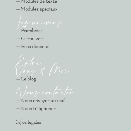
— Modules de texte
— Modules spéciaux
Les univers
— Framboise
— Citron vert
— Rose douceur
Entre
Vous & Moi
— Le blog
Nous contacter
— Nous envoyer un mail
— Nous téléphoner
Infos légales