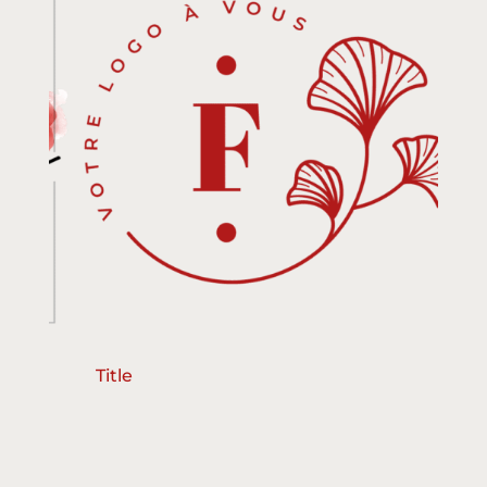
Title
Ti